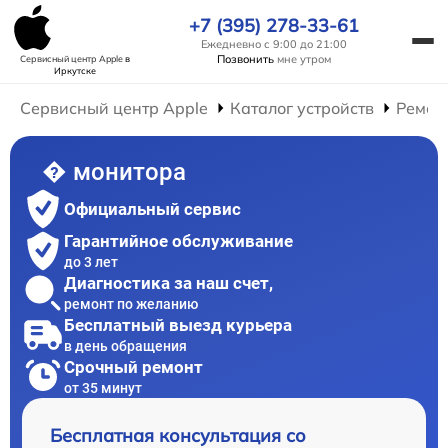
+7 (395) 278-33-61
Ежедневно с 9:00 до 21:00
Позвонить
мне утром
Сервисный центр Apple
в
Иркутске
Сервисный центр Apple
Каталог устройств
Ремон
� монитора
Официальный сервис
Гарантийное обслуживание
до 3 лет
Диагностика за наш счет,
ремонт по желанию
Бесплатный выезд курьера
в день обращения
Срочный ремонт
от 35 минут
Бесплатная консультация со