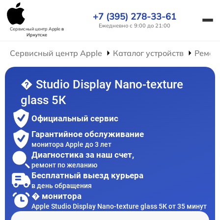
+7 (395) 278-33-61
Ежедневно с 9:00 до 21:00
Сервисный центр Apple
в
Иркутске
Сервисный центр Apple
Каталог устройств
Ремон
� Studio Display Nano-texture
glass 5К
Официальный сервис
Гарантийное обслуживание
монитора Apple до 3 лет
Диагностика за наш счет,
ремонт по желанию
Бесплатный выезд курьера
в день обращения
� монитора
Apple Studio Display Nano-texture glass 5К от 35 минут