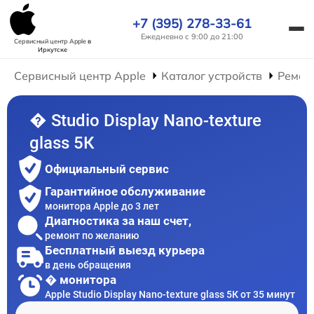
+7 (395) 278-33-61
Ежедневно с 9:00 до 21:00
Сервисный центр Apple
в
Иркутске
Сервисный центр Apple
Каталог устройств
Ремон
� Studio Display Nano-texture
glass 5К
Официальный сервис
Гарантийное обслуживание
монитора Apple до 3 лет
Диагностика за наш счет,
ремонт по желанию
Бесплатный выезд курьера
в день обращения
� монитора
Apple Studio Display Nano-texture glass 5К от 35 минут