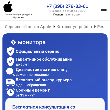
+7 (395) 278-33-61
Ежедневно с 9:00 до 21:00
Позвонить
мне утром
Сервисный центр Apple
в
Иркутске
Сервисный центр Apple
Каталог устройств
Ремон
� монитора
Официальный сервис
Гарантийное обслуживание
до 3 лет
Диагностика за наш счет,
ремонт по желанию
Бесплатный выезд курьера
в день обращения
Срочный ремонт
от 35 минут
Бесплатная консультация со