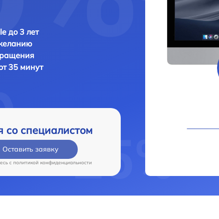
e до 3 лет
 желанию
бращения
от 35 минут
я со специалистом
Оставить заявку
есь c
политикой конфиденциальности