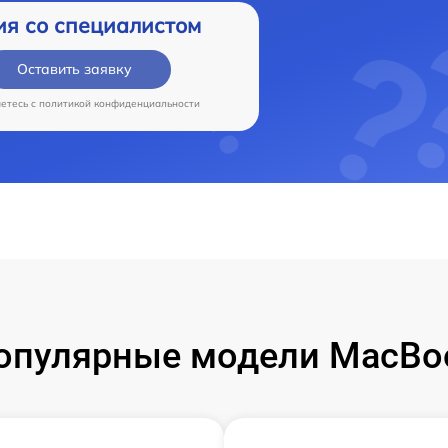
ия со специалистом
Оставить заявку
аетесь c
политикой конфиденциальности
опулярные модели MacBo