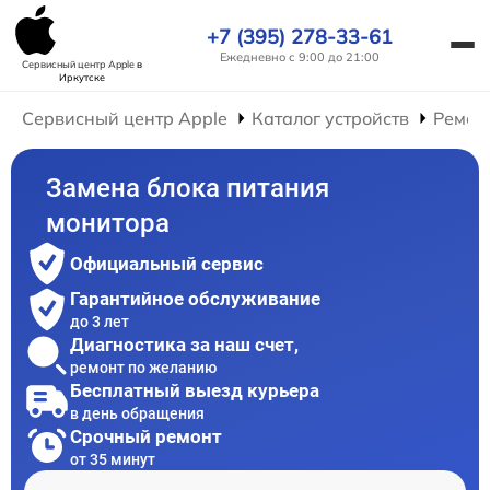
+7 (395) 278-33-61
Ежедневно с 9:00 до 21:00
Сервисный центр Apple
в
Иркутске
Сервисный центр Apple
Каталог устройств
Ремон
Замена блока питания
монитора
Официальный сервис
Гарантийное обслуживание
до 3 лет
Диагностика за наш счет,
ремонт по желанию
Бесплатный выезд курьера
в день обращения
Срочный ремонт
от 35 минут