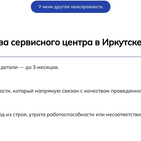
У меня другая неисправность
от 60 мин
от 60 мин
а сервисного центра в Иркутск
от 60 мин
 детали — до 3 месяцев.
от 60 мин
от 60 мин
ости, который напрямую связан с качеством проведенн
из строя, утрата работоспособности или несоответств