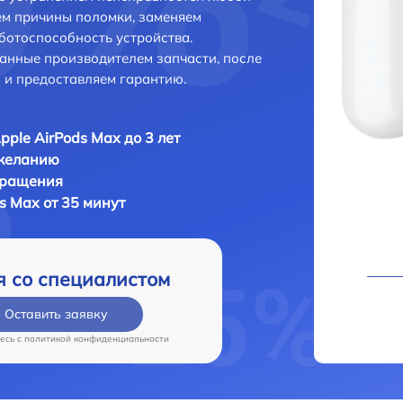
ем причины поломки, заменяем
ботоспособность устройства.
анные производителем запчасти, после
 и предоставляем гарантию.
pple AirPods Max до 3 лет
 желанию
бращения
ds Max от 35 минут
я со специалистом
Оставить заявку
есь c
политикой конфиденциальности