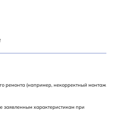
1492 р
1500 р
е
1000 р
2100 р
1500 р
ого ремонта (например, некорректный монтаж
ие заявленным характеристикам при