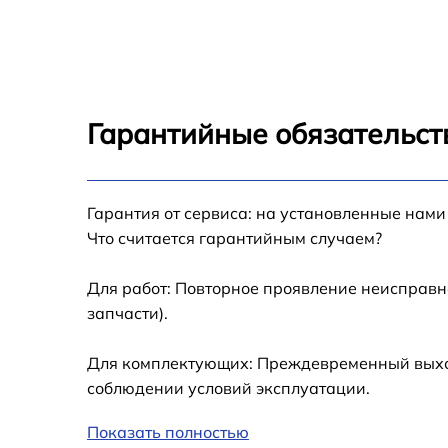
Восстановление после попадания влаги
AirPods Max
Замена микрофона AirPods Max
Гарантийные обязательств
Прошивка AirPods Max
Гарантия от сервиса: на установленные нами
Ремонт разъема зарядки AirPods Max
Что считается гарантийным случаем?
Замена аккумулятора AirPods Max
Для работ: Повторное проявление неисправн
запчасти).
Для комплектующих: Преждевременный выход 
соблюдении условий эксплуатации.
Показать полностью