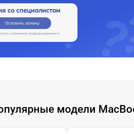
ия со специалистом
Оставить заявку
аетесь c
политикой конфиденциальности
опулярные модели MacBo