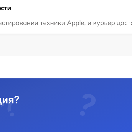
сти
тировании техники Apple, и курьер доста
ция?