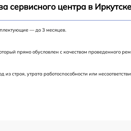
а сервисного центра в Иркутск
от 60 мин
мплектующие — до 3 месяцев.
от 60 мин
от 60 мин
который прямо обусловлен с качеством проведенного ре
от 60 мин
из строя, утрата работоспособности или несоответств
от 60 мин
от 70 мин
от 60 мин
от 50 мин