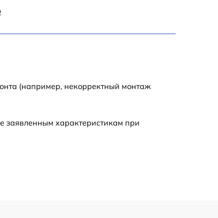
е
1245 р
2400 р
1395 р
монта (например, некорректный монтаж
1000 р
ие заявленным характеристикам при
1045 р
1150 р
1460 р
1195 р