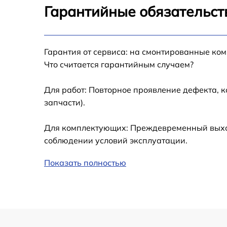
2015
Гарантийные обязательств
Замена USB порта MacBook 12 Retina 2015
Ремонт цепи питания MacBook 12 Retina
Гарантия от сервиса: на смонтированные ко
2015
Что считается гарантийным случаем?
Замена материнской платы MacBook 12
Retina 2015
Для работ: Повторное проявление дефекта, 
запчасти).
Профилактическая чистка MacBook 12
Retina 2015
Для комплектующих: Преждевременный выход 
Замена корпуса MacBook 12 Retina 2015
соблюдении условий эксплуатации.
Показать полностью
Замена системы охлаждения MacBook 12
Retina 2015
Замена тачпада MacBook 12 Retina 2015
Замена оперативной памяти MacBook 12