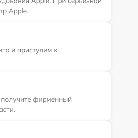
удования Apple. При серьезной
тр Apple.
нта и приступим к
ы получите фирменный
асти.