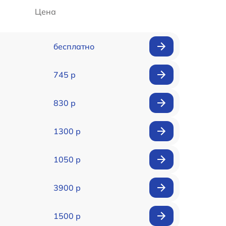
Цена
бесплатно
745 р
830 р
1300 р
1050 р
3900 р
1500 р