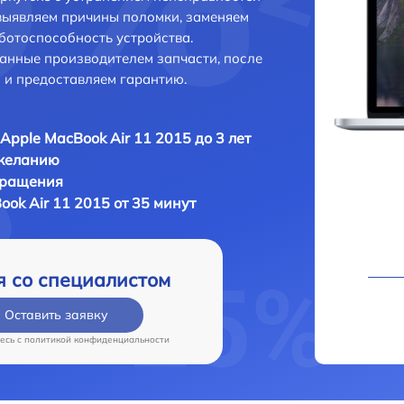
выявляем причины поломки, заменяем
ботоспособность устройства.
анные производителем запчасти, после
 и предоставляем гарантию.
Apple MacBook Air 11 2015 до 3 лет
 желанию
бращения
ok Air 11 2015 от 35 минут
я со специалистом
Оставить заявку
есь c
политикой конфиденциальности