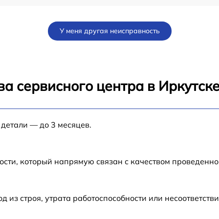
от 60 мин
У меня другая неисправность
от 60 мин
5
от 120 мин
а сервисного центра в Иркутск
от 60 мин
 детали — до 3 месяцев.
от 60 мин
от 60 мин
ости, который напрямую связан с качеством проведенн
от 60 мин
из строя, утрата работоспособности или несоответств
от 60 мин