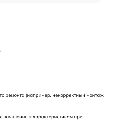
900 р
1950 р
1500 р
е
1245 р
2400 р
1395 р
ого ремонта (например, некорректный монтаж
1000 р
ие заявленным характеристикам при
1045 р