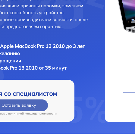
выявляем причины поломки, заменяем
ботоспособность устройства.
анные производителем запчасти, после
 и предоставляем гарантию.
Apple MacBook Pro 13 2010 до 3 лет
 желанию
бращения
ok Pro 13 2010 от 35 минут
я со специалистом
Оставить заявку
есь c
политикой конфиденциальности