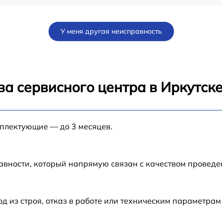
от 60 мин
У меня другая неисправность
от 60 мин
10
от 120 мин
а сервисного центра в Иркутск
от 60 мин
мплектующие — до 3 месяцев.
от 60 мин
от 60 мин
авности, который напрямую связан с качеством провед
от 60 мин
из строя, отказ в работе или техническим параметрам
от 60 мин