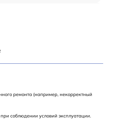
900 р
1950 р
1500 р
е
1245 р
2400 р
1395 р
енного ремонта (например, некорректный
1000 р
 при соблюдении условий эксплуатации.
1045 р