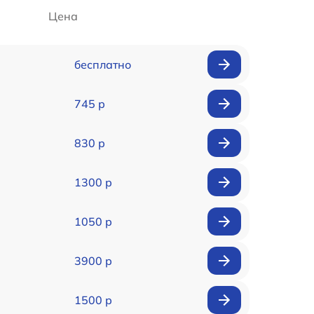
Цена
бесплатно
745 р
830 р
1300 р
1050 р
3900 р
1500 р