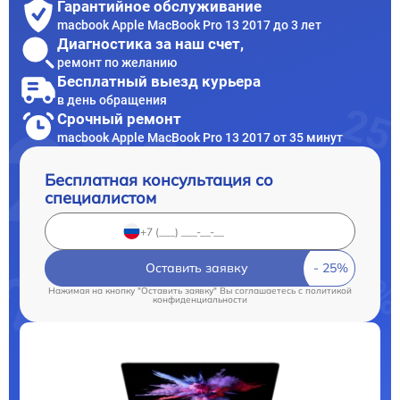
Гарантийное обслуживание
macbook Apple MacBook Pro 13 2017 до 3 лет
Диагностика за наш счет,
ремонт по желанию
Бесплатный выезд курьера
в день обращения
Срочный ремонт
macbook Apple MacBook Pro 13 2017 от 35 минут
Бесплатная консультация со
специалистом
Оставить заявку
Нажимая на кнопку "Оставить заявку" Вы соглашаетесь c
политикой
конфиденциальности