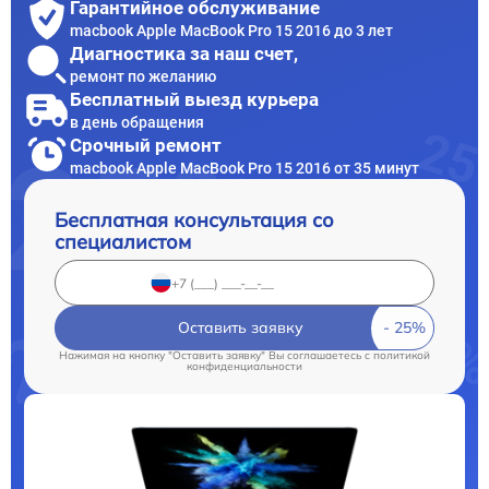
Гарантийное обслуживание
macbook Apple MacBook Pro 15 2016 до 3 лет
Диагностика за наш счет,
ремонт по желанию
Бесплатный выезд курьера
в день обращения
Срочный ремонт
macbook Apple MacBook Pro 15 2016 от 35 минут
Бесплатная консультация со
специалистом
Оставить заявку
Нажимая на кнопку "Оставить заявку" Вы соглашаетесь c
политикой
конфиденциальности