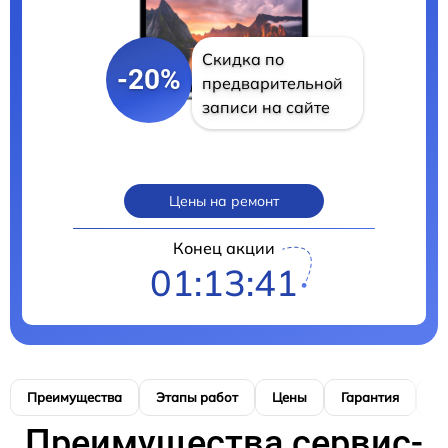
Скидка по
-20%
предварительной
записи на сайте
Цены на ремонт
Конец акции
01:13:40
Преимущества
Этапы работ
Цены
Гарантия
М
Преимущества сервис-