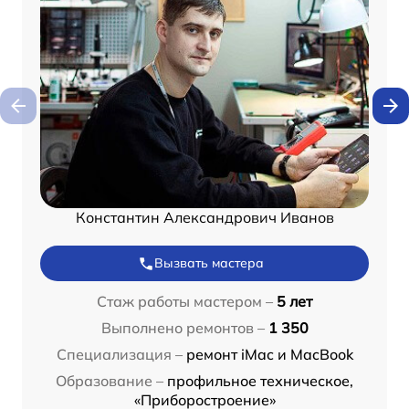
Константин Александрович Иванов
Вызвать мастера
Стаж работы мастером –
5 лет
Выполнено ремонтов –
1 350
Специализация –
ремонт iMac и MacBook
Образование –
профильное техническое,
«Приборостроение»