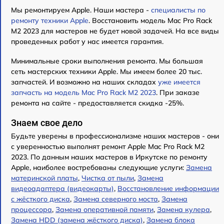
Мы ремонтируем Apple. Наши мастера -
специалисты по
ремонту техники Apple
. Восстановить модель Mac Pro Rack
M2 2023 для мастеров не будет новой задачей. На все виды
проведенных работ у нас имеется гарантия.
Минимальные сроки выполнения ремонта. Мы большая
сеть мастерских техники Apple. Мы имеем более 20 тыс.
запчастей. И возможно на наших складах
уже имеется
запчасть на модель Mac Pro Rack M2 2023
. При заказе
ремонта на сайте - предоставляется скидка -25%.
Знаем свое дело
Будьте уверены в профессионализме наших мастеров - они
с уверенностью выполнят ремонт Apple Mac Pro Rack M2
2023. По данным наших мастеров в Иркутске по ремонту
Apple, наиболее востребованы следующие услуги:
Замена
материнской платы
,
Чистка от пыли
,
Замена
видеоадаптера (видеокарты)
,
Восстановление информации
с жёсткого диска
,
Замена северного моста
,
Замена
процессора
,
Замена оперативной памяти
,
Замена кулера
,
Замена HDD (замена жёсткого диска)
,
Замена блока