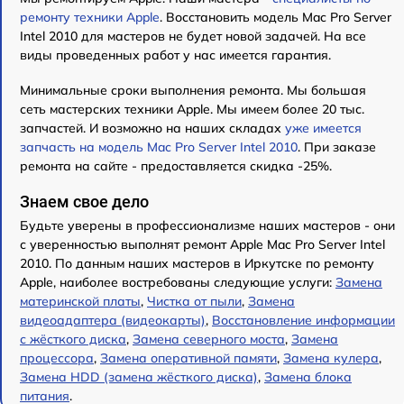
ремонту техники Apple
. Восстановить модель Mac Pro Server
Intel 2010 для мастеров не будет новой задачей. На все
виды проведенных работ у нас имеется гарантия.
Минимальные сроки выполнения ремонта. Мы большая
сеть мастерских техники Apple. Мы имеем более 20 тыс.
запчастей. И возможно на наших складах
уже имеется
запчасть на модель Mac Pro Server Intel 2010
. При заказе
ремонта на сайте - предоставляется скидка -25%.
Знаем свое дело
Будьте уверены в профессионализме наших мастеров - они
с уверенностью выполнят ремонт Apple Mac Pro Server Intel
2010. По данным наших мастеров в Иркутске по ремонту
Apple, наиболее востребованы следующие услуги:
Замена
материнской платы
,
Чистка от пыли
,
Замена
видеоадаптера (видеокарты)
,
Восстановление информации
с жёсткого диска
,
Замена северного моста
,
Замена
процессора
,
Замена оперативной памяти
,
Замена кулера
,
Замена HDD (замена жёсткого диска)
,
Замена блока
питания
.