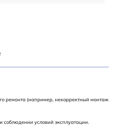
2000 р
1250 р
1500 р
е
2500 р
3000 р
1700 р
ого ремонта (например, некорректный монтаж
2000 р
и соблюдении условий эксплуатации.
1500 р