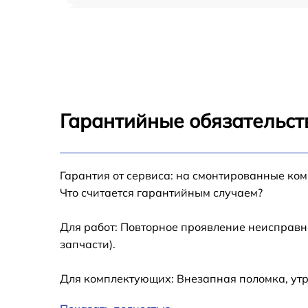
Восстановление после попадания влаги iP
Pro 11 2021
Замена шлейфа iPad Pro 11 2021
Замена кнопки Home iPad Pro 11 2021
Гарантийные обязательств
Замена дисплея (экрана) iPad Pro 11 2021
Гарантия от сервиса: на смонтированные ко
Замена корпуса iPad Pro 11 2021
Что считается гарантийным случаем?
Замена модуля Wi-Fi iPad Pro 11 2021
Для работ: Повторное проявление неисправн
запчасти).
Замена камеры iPad Pro 11 2021
Для комплектующих: Внезапная поломка, утр
Замена разъема зарядки iPad Pro 11 2021