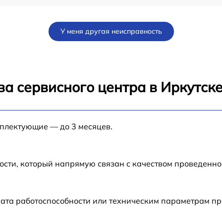
ad
от 60 мин
У меня другая неисправность
от 60 мин
от 60 мин
а сервисного центра в Иркутск
от 60 мин
мплектующие — до 3 месяцев.
от 60 мин
от 60 мин
ости, который напрямую связан с качеством проведенн
от 60 мин
ата работоспособности или техническим параметрам пр
от 60 мин