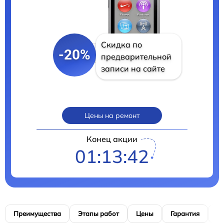
Скидка по
-20%
предварительной
записи на сайте
Цены на ремонт
Конец акции
01:13:41
Преимущества
Этапы работ
Цены
Гарантия
М