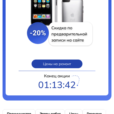
Скидка по
-20%
предварительной
записи на сайте
Цены на ремонт
Конец акции
01:13:41
Преимущества
Этапы работ
Цены
Гарантия
М