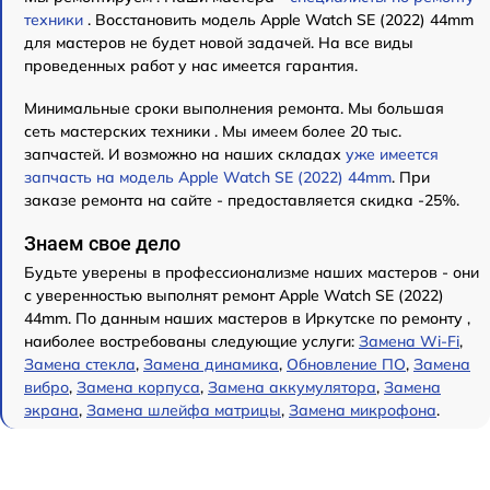
техники
. Восстановить модель Apple Watch SE (2022) 44mm
для мастеров не будет новой задачей. На все виды
проведенных работ у нас имеется гарантия.
Минимальные сроки выполнения ремонта. Мы большая
сеть мастерских техники . Мы имеем более 20 тыс.
запчастей. И возможно на наших складах
уже имеется
запчасть на модель Apple Watch SE (2022) 44mm
. При
заказе ремонта на сайте - предоставляется скидка -25%.
Знаем свое дело
Будьте уверены в профессионализме наших мастеров - они
с уверенностью выполнят ремонт Apple Watch SE (2022)
44mm. По данным наших мастеров в Иркутске по ремонту ,
наиболее востребованы следующие услуги:
Замена Wi-Fi
,
Замена стекла
,
Замена динамика
,
Обновление ПО
,
Замена
вибро
,
Замена корпуса
,
Замена аккумулятора
,
Замена
экрана
,
Замена шлейфа матрицы
,
Замена микрофона
.