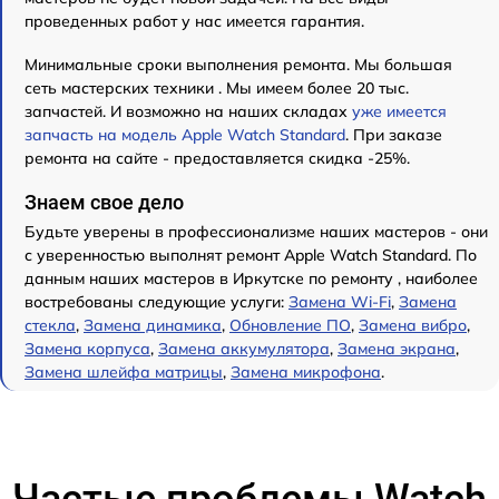
проведенных работ у нас имеется гарантия.
Минимальные сроки выполнения ремонта. Мы большая
сеть мастерских техники . Мы имеем более 20 тыс.
запчастей. И возможно на наших складах
уже имеется
запчасть на модель Apple Watch Standard
. При заказе
ремонта на сайте - предоставляется скидка -25%.
Знаем свое дело
Будьте уверены в профессионализме наших мастеров - они
с уверенностью выполнят ремонт Apple Watch Standard. По
данным наших мастеров в Иркутске по ремонту , наиболее
востребованы следующие услуги:
Замена Wi-Fi
,
Замена
стекла
,
Замена динамика
,
Обновление ПО
,
Замена вибро
,
Замена корпуса
,
Замена аккумулятора
,
Замена экрана
,
Замена шлейфа матрицы
,
Замена микрофона
.