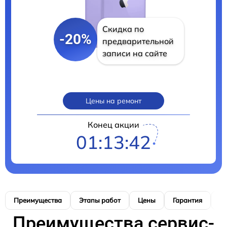
Скидка по
-20%
предварительной
записи на сайте
Цены на ремонт
Конец акции
01:13:41
Преимущества
Этапы работ
Цены
Гарантия
М
Преимущества сервис-