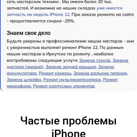
сеть мастерских техники . Мы имеем более 20 тыс.
запчастей. И возможно на наших складах
уже имеется
запчасть на модель iPhone 12
. При заказе ремонта на сайте
- предоставляется скидка -25%.
Знаем свое дело
Будьте уверены в профессионализме наших мастеров - они
с уверенностью выполнят ремонт iPhone 12. По данным
наших мастеров в Иркутске по ремонту , наиболее
востребованы следующие услуги:
Замена стекла
,
Замена
дисплея (экрана)
,
Замена задней крышки
,
Замена
аккумулятора
,
Ремонт камеры
,
Замена разъема питания
,
Замена шлейфа
,
Ремонт мультиконтроллера
,
Ремонт
микрофона
,
Ремонт корпусных элементов
.
Частые проблемы
iPhone