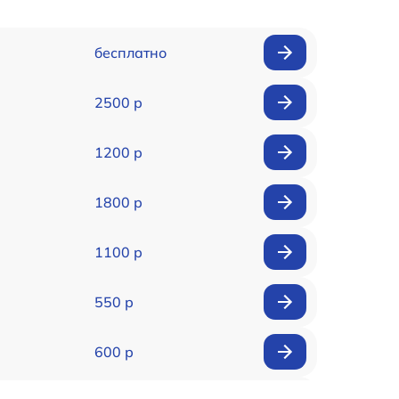
бесплатно
2500 р
1200 р
1800 р
1100 р
550 р
600 р