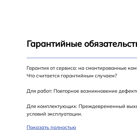
Замена шлейфа iPhone 16
Замена аккумулятора iPhone 16
Замена USB порта iPhone 16
Гарантийные обязательств
Замена контроллера питания iPhone 16
Гарантия от сервиса: на смонтированные ко
Замена стекла камеры iPhone 16
Что считается гарантийным случаем?
Замена GPS-модуля iPhone 16
Для работ: Повторное возникновение дефект
Замена разъема зарядки iPhone 16
Для комплектующих: Преждевременный выход 
условий эксплуатации.
Замена Wi-Fi iPhone 16
Показать полностью