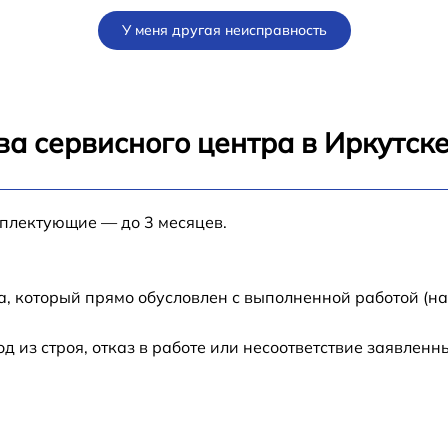
от 60 мин
У меня другая неисправность
от 30 мин
от 60 мин
а сервисного центра в Иркутск
от 60 мин
мплектующие — до 3 месяцев.
от 60 мин
от 60 мин
а, который прямо обусловлен с выполненной работой (н
от 60 мин
из строя, отказ в работе или несоответствие заявлен
от 60 мин