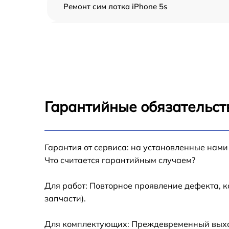
Ремонт сим лотка iPhone 5s
Замена шлейфа iPhone 5s
Замена аккумулятора iPhone 5s
Замена USB порта iPhone 5s
Гарантийные обязательств
Замена контроллера питания iPhone 5s
Гарантия от сервиса: на установленные нами
Замена стекла камеры iPhone 5s
Что считается гарантийным случаем?
Замена GPS-модуля iPhone 5s
Для работ: Повторное проявление дефекта, 
запчасти).
Замена разъема зарядки iPhone 5s
Для комплектующих: Преждевременный выход 