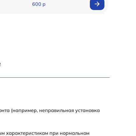
600 р
600 р
550 р
500 р
е
10000 р
2000 р
1700 р
онта (например, неправильная установка
5900 р
ным характеристикам при нормальном