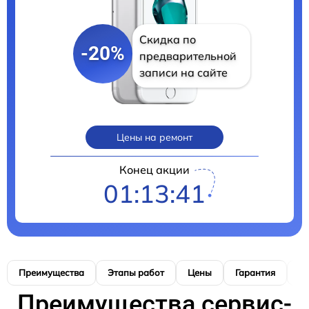
Скидка по
-20%
предварительной
записи на сайте
Цены на ремонт
Конец акции
01:13:40
Преимущества
Этапы работ
Цены
Гарантия
М
Преимущества сервис-