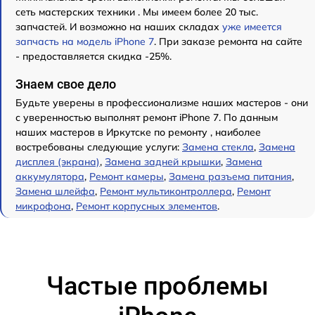
сеть мастерских техники . Мы имеем более 20 тыс.
запчастей. И возможно на наших складах
уже имеется
запчасть на модель iPhone 7
. При заказе ремонта на сайте
- предоставляется скидка -25%.
Знаем свое дело
Будьте уверены в профессионализме наших мастеров - они
с уверенностью выполнят ремонт iPhone 7. По данным
наших мастеров в Иркутске по ремонту , наиболее
востребованы следующие услуги:
Замена стекла
,
Замена
дисплея (экрана)
,
Замена задней крышки
,
Замена
аккумулятора
,
Ремонт камеры
,
Замена разъема питания
,
Замена шлейфа
,
Ремонт мультиконтроллера
,
Ремонт
микрофона
,
Ремонт корпусных элементов
.
Частые проблемы