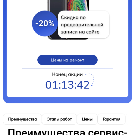
Скидка по
-20%
предварительной
записи на сайте
Цены на ремонт
Конец акции
01:13:41
Преимущества
Этапы работ
Цены
Гарантия
М
Преимущества сервис-