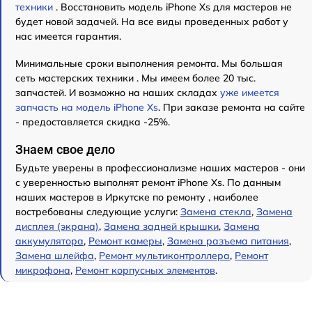
техники
. Восстановить модель iPhone Xs для мастеров не
будет новой задачей. На все виды проведенных работ у
нас имеется гарантия.
Минимальные сроки выполнения ремонта. Мы большая
сеть мастерских техники . Мы имеем более 20 тыс.
запчастей. И возможно на наших складах
уже имеется
запчасть на модель iPhone Xs
. При заказе ремонта на сайте
- предоставляется скидка -25%.
Знаем свое дело
Будьте уверены в профессионализме наших мастеров - они
с уверенностью выполнят ремонт iPhone Xs. По данным
наших мастеров в Иркутске по ремонту , наиболее
востребованы следующие услуги:
Замена стекла
,
Замена
дисплея (экрана)
,
Замена задней крышки
,
Замена
аккумулятора
,
Ремонт камеры
,
Замена разъема питания
,
Замена шлейфа
,
Ремонт мультиконтроллера
,
Ремонт
микрофона
,
Ремонт корпусных элементов
.