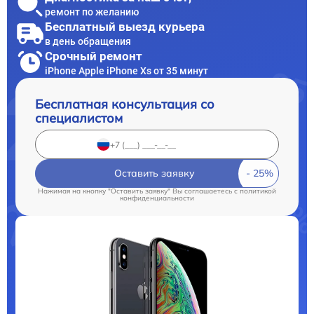
ремонт по желанию
Бесплатный выезд курьера
в день обращения
Срочный ремонт
iPhone Apple iPhone Xs от 35 минут
Бесплатная консультация со
специалистом
Оставить заявку
Нажимая на кнопку "Оставить заявку" Вы соглашаетесь c
политикой
конфиденциальности