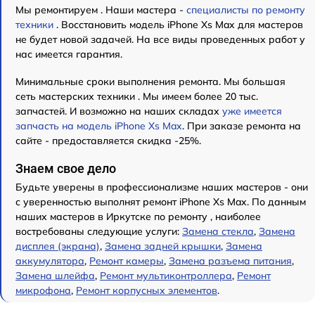
Мы ремонтируем . Наши мастера -
специалисты по ремонту
техники
. Восстановить модель iPhone Xs Max для мастеров
не будет новой задачей. На все виды проведенных работ у
нас имеется гарантия.
Минимальные сроки выполнения ремонта. Мы большая
сеть мастерских техники . Мы имеем более 20 тыс.
запчастей. И возможно на наших складах
уже имеется
запчасть на модель iPhone Xs Max
. При заказе ремонта на
сайте - предоставляется скидка -25%.
Знаем свое дело
Будьте уверены в профессионализме наших мастеров - они
с уверенностью выполнят ремонт iPhone Xs Max. По данным
наших мастеров в Иркутске по ремонту , наиболее
востребованы следующие услуги:
Замена стекла
,
Замена
дисплея (экрана)
,
Замена задней крышки
,
Замена
аккумулятора
,
Ремонт камеры
,
Замена разъема питания
,
Замена шлейфа
,
Ремонт мультиконтроллера
,
Ремонт
микрофона
,
Ремонт корпусных элементов
.